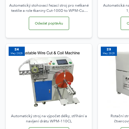
Automatický stohovací řezací stroj pro netkané
Automatická nav
textilie a role tkaniny Cut-100D to WPM-Cut-
1
1200
Odeslat poptávku
O
24
23
May 2025
May 2025
Automatický stroj na výpočet délky, stříhání a
Rotační st
navíjení drátu WPM-110CL
čtverco