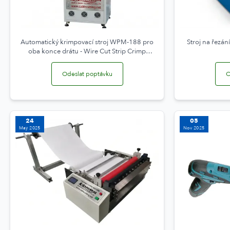
Automatický krimpovací stroj WPM-188 pro
Stroj na řezá
oba konce drátu - Wire Cut Strip Crimp
Machine
Odeslat poptávku
O
24
05
May 2025
Nov 2025