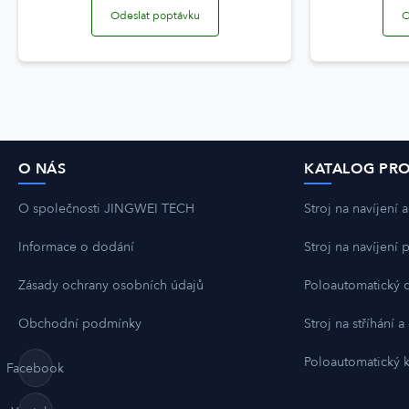
Odeslat poptávku
O
O NÁS
KATALOG PR
O společnosti JINGWEI TECH
Stroj na navíjení 
Informace o dodání
Stroj na navíjení 
Zásady ochrany osobních údajů
Poloautomatický d
Obchodní podmínky
Stroj na stříhání 
Poloautomatický k
Facebook