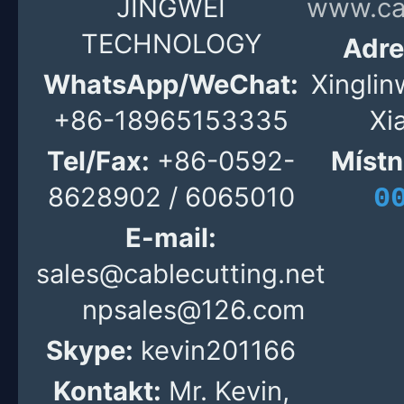
JINGWEI
www.cab
TECHNOLOGY
Adre
WhatsApp/WeChat:
Xinglin
+86-18965153335
Xi
Tel/Fax:
+86-0592-
Místn
8628902 / 6065010
0
E-mail:
sales@cablecutting.net
npsales@126.com
Skype:
kevin201166
Kontakt:
Mr. Kevin,