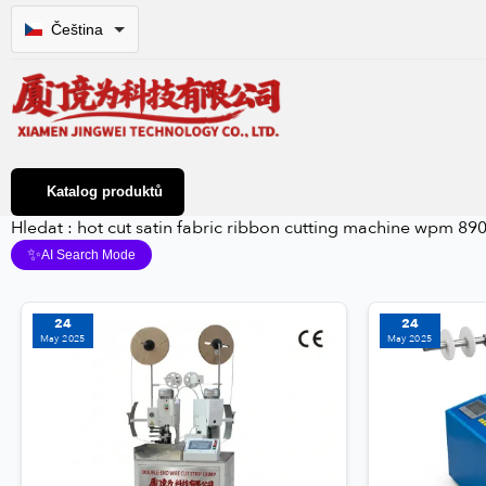
Čeština
Katalog produktů
Hledat : hot cut satin fabric ribbon cutting machine wpm 890
✨
AI Search Mode
24
24
May 2025
May 2025