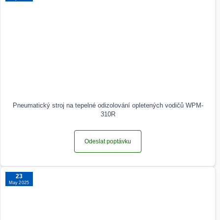
Pneumatický stroj na tepelné odizolování opletených vodičů WPM-
310R
Odeslat poptávku
23
May 2025