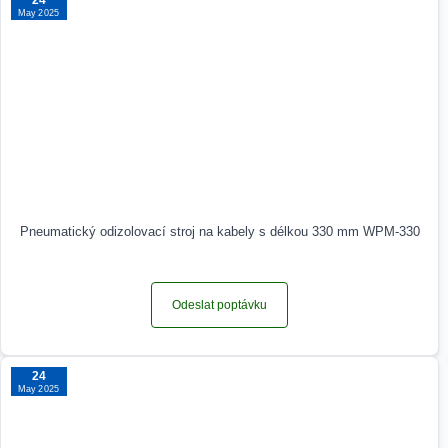
24
May 2025
Pneumatický odizolovací stroj na kabely s délkou 330 mm WPM-330
Odeslat poptávku
24
May 2025