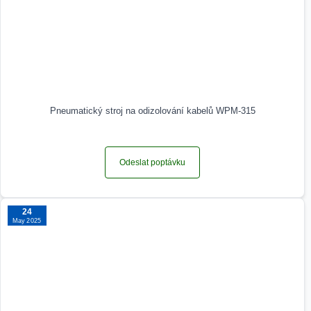
Pneumatický stroj na odizolování kabelů WPM-315
Odeslat poptávku
24
May 2025