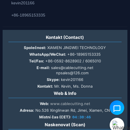
kevin201166
+86-18965153335
Kontakt (Contact)
Společnost:
XIAMEN JINGWEI TECHNOLOGY
WhatsApp/WeChat:
+86-18965153335
Tel/Fax:
+86-0592-8628902 / 6065010
E-mail:
sales@cablecutting.net
npsales@126.com
Skype:
kevin201166
Kontakt:
Mr. Kevin, Ms. Donna
Web & Info
Web:
www.cablecutting.net
Adresa:
No.526 Xinglinwan Rd, Jimei, Xiamen, CN
Místní čas (CET):
04:30:46
Naskenovat (Scan)