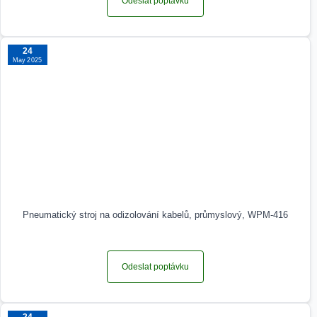
Odeslat poptávku
24
May 2025
Pneumatický stroj na odizolování kabelů, průmyslový, WPM-416
Odeslat poptávku