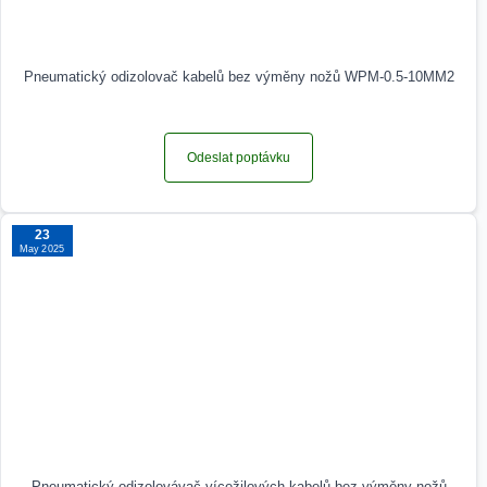
Pneumatický odizolovač kabelů bez výměny nožů WPM-0.5-10MM2
Odeslat poptávku
23
May 2025
Pneumatický odizolovávač vícežilových kabelů bez výměny nožů