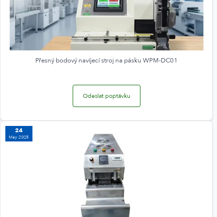
Přesný bodový navíjecí stroj na pásku WPM-DC01
Odeslat poptávku
24
May 2025