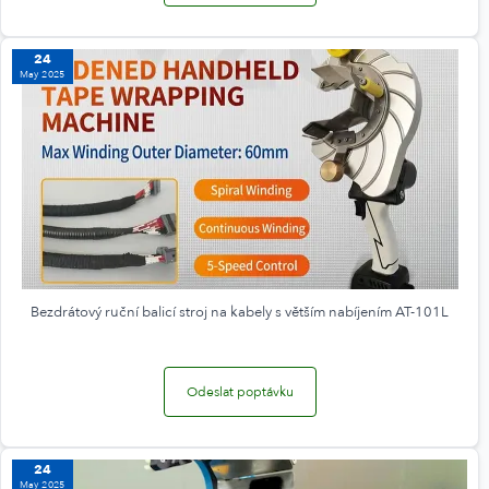
24
May 2025
Bezdrátový ruční balicí stroj na kabely s větším nabíjením AT-101L
Odeslat poptávku
24
May 2025