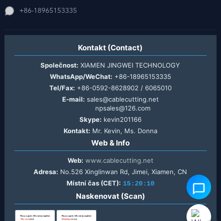
+86-18965153335
Kontakt (Contact)
Společnost:
XIAMEN JINGWEI TECHNOLOGY
WhatsApp/WeChat:
+86-18965153335
Tel/Fax:
+86-0592-8628902 / 6065010
E-mail:
sales@cablecutting.net
npsales@126.com
Skype:
kevin201166
Kontakt:
Mr. Kevin, Ms. Donna
Web & Info
Web:
www.cablecutting.net
Adresa:
No.526 Xinglinwan Rd, Jimei, Xiamen, CN
Místní čas (CET):
15:20:10
Naskenovat (Scan)