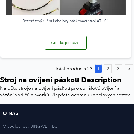
Bezdrátový ruční kabelový páskovací stroj AT-101
Odeslat poptávku
Total products 23
1
2
3
>
Stroj na ovíjení páskou Description
Najděte stroje na ovíjení páskou pro spirálové ovíjení a
vázání vodičů a svazků. Zlepšete ochranu kabelových sestav.
O NÁS
O společnosti JINGWEI TECH