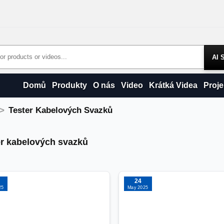
Products
Domů
Produkty
O nás
Video
Krátká Videa
Proje
Tester Kabelových Svazků
r kabelových svazků
er kabelových svazků
24
25
May 2025