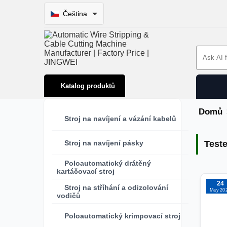
Čeština
Search 
Katalog produktů
Domů
Stroj na navíjení a vázání kabelů
Teste
Stroj na navíjení pásky
Test
Poloautomatický drátěný
kartáčovací stroj
24
Stroj na stříhání a odizolování
May 20
vodičů
Poloautomatický krimpovací stroj