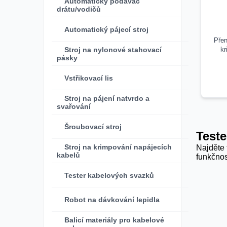
Automatický podavač
drátu/vodičů
Automatický pájecí stroj
Přen
Stroj na nylonové stahovací
k
pásky
Vstřikovací lis
Stroj na pájení natvrdo a
svařování
Šroubovací stroj
Teste
Stroj na krimpování napájecích
Najděte 
kabelů
funkčnos
Tester kabelových svazků
Robot na dávkování lepidla
Balicí materiály pro kabelové