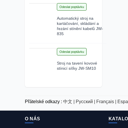
15
Odeslat poptávku
Jun 2026
Automatický stroj na
kartáčování, skládání a
řezání stínění kabelů JW-
835
12
Odeslat poptávku
Jun 2026
Stroj na tavení kovové
stínicí síťky JW-SM10
Přátelské odkazy :
中文 |
Русский |
Français |
Espa
O NÁS
KATAL