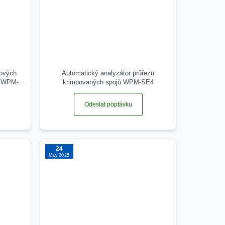
lových
Automatický analyzátor průřezu
y WPM-
krimpovaných spojů WPM-SE4
Odeslat poptávku
24
May 2025