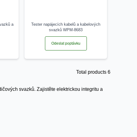
svazků a
Tester napájecích kabelů a kabelových
svazků WPM-8683
Odeslat poptávku
Total products 6
ičových svazků. Zajistěte elektrickou integritu a