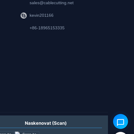
sales@cablecutting.net
kevin201166
+86-18965153335
Naskenovat (Scan)