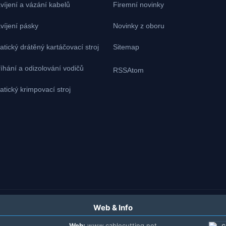
avíjení a vázání kabelů
Firemní novinky
avíjení pásky
Novinky z oboru
tický drátěný kartáčovací stroj
Sitemap
říhání a odizolování vodičů
RSS
Atom
tický krimpovací stroj
Web & Info
Web:
www.cablecutting.net