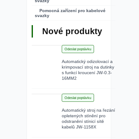
svazky
Pomocná zařízení pro kabelové
svazky
Nové produkty
28
Odeslat poptávku
Jun 2026
Automatický odizolovací a
krimpovací stroj na dutinky
s funkcí kroucení JW-0.3-
16MM2
15
Odeslat poptávku
Jun 2026
Automatický stroj na řezání
opletených stínění pro
odstranění stínicí sítě
kabelů JW-1158X