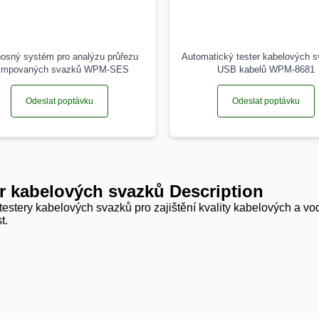
osný systém pro analýzu průřezu
Automatický tester kabelových 
rimpovaných svazků WPM-SES
USB kabelů WPM-8681
Odeslat poptávku
Odeslat poptávku
r kabelových svazků Description
testery kabelových svazků pro zajištění kvality kabelových a vod
t.