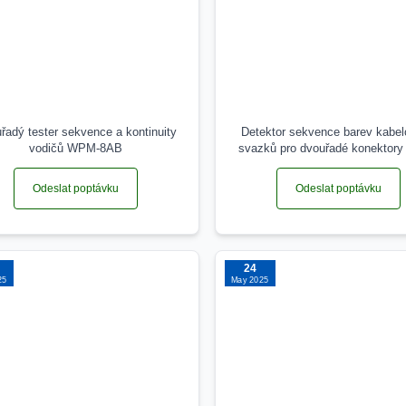
řadý tester sekvence a kontinuity
Detektor sekvence barev kabe
vodičů WPM-8AB
svazků pro dvouřadé konektor
DC20
Odeslat poptávku
Odeslat poptávku
24
25
May 2025