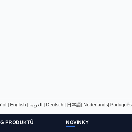
ñol |
English |
العربية |
Deutsch |
日本語|
Nederlands|
Português
OG PRODUKTŮ
NOVINKY